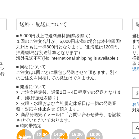
送料・配送について
■ 5,000円以上で送料無料(離島を除く)
当
１回のご注文合計が、5,000円未満の場合は本州/四国/
ま
九州ともに一律800円となります。(北海道は1200円、
し
沖縄/離島は別途計算となります）
り
海外発送不可(No international shipping is available.)
様
ュ
承
■ 同梱について
ェン
返
ご注文は1回ごとに梱包し発送させて頂きます。別々
を行
のご注文を同梱しての発送はできません。
■ 発送について
ご注文確定後、通常2日～4日程度での発送となりま
す。(銀行振込を除く)
火曜・水曜および当社規定休業日は一切の発送業
お
務・対応を休止させて頂きます。
対応
商品発送完了メールに「お問い合わせ番号」を記載
させていただいております。
■ 時間帯指定