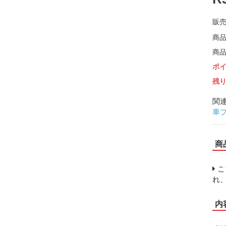
販売
商品
商
ポ
残り
関
車
商
こ
れ
内