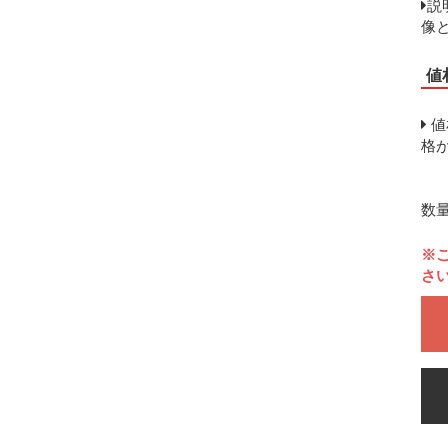
説
像
値
値
格
数
※
さ